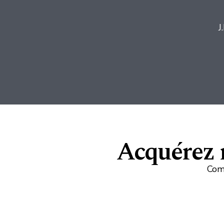
J
Acquérez r
Comm