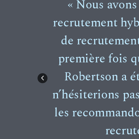
tson et
« Nous avons 
e dix
recrutement hybr
 de
de recrutement
pour
première fois q
 nos
Robertson a ét
ement
n’hésiterions pa
les recommandon
recrut