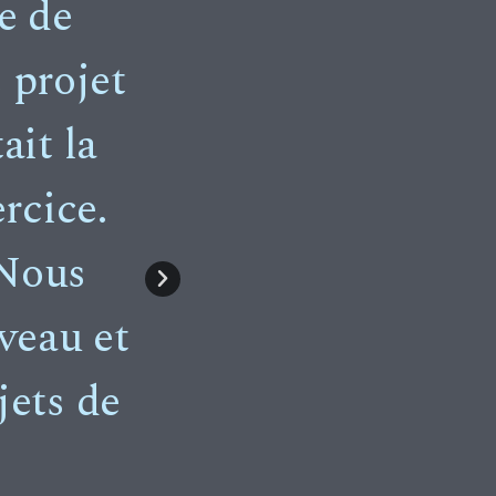
e de
I have always 
 projet
responsive s
ait la
down on an ass
rcice.
company in an 
 Nous
the marketpl
uveau et
reco
jets de